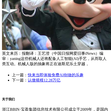
英文来历：报翻译：王艺澄（中国日报网爱旧事iNews）编
审：yaning这些机械人还将配备人工智能(AI)手艺，从而取人
类互动。机械人版的抽象将正在迪斯尼乐土穿越，
上一篇：
快来当即体验免费AI创做的乐趣
下一篇：
认缴规模12.28万亿
关于我们
浙江BBIN·宝盈集团信息技术有限公司成立于2009年，是国内