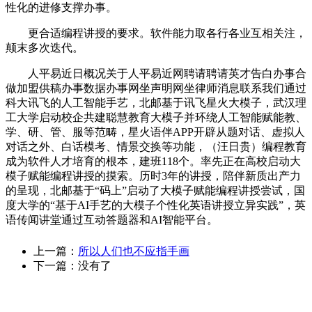
性化的进修支撑办事。
更合适编程讲授的要求。软件能力取各行各业互相关注，
颠末多次迭代。
人平易近日概况关于人平易近网聘请聘请英才告白办事合
做加盟供稿办事数据办事网坐声明网坐律师消息联系我们通过
科大讯飞的人工智能手艺，北邮基于讯飞星火大模子，武汉理
工大学启动校企共建聪慧教育大模子并环绕人工智能赋能教、
学、研、管、服等范畴，星火语伴APP开辟从题对话、虚拟人
对话之外、白话模考、情景交换等功能，（汪日贵）编程教育
成为软件人才培育的根本，建班118个。率先正在高校启动大
模子赋能编程讲授的摸索。历时3年的讲授，陪伴新质出产力
的呈现，北邮基于“码上”启动了大模子赋能编程讲授尝试，国
度大学的“基于AI手艺的大模子个性化英语讲授立异实践”，英
语传闻讲堂通过互动答题器和AI智能平台。
上一篇：
所以人们也不应指手画
下一篇：没有了