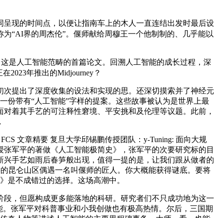
呈现的时间点，以便让指南车上的木人一直连结出发时最后设
为“AI界的周杰伦”。偃师献给周穆王一个他制制的、几乎能以
怒，这是人工智能范畴的首篇论文。回溯人工智能的成长过程，深
在2023年推出的Midjourney？
顿初次提出了深度收集的设法和实现的思。还深切摸索并了神经元
一份带有“人工智能”字样的提案。这些故事被认为是世界上最
面对着其手艺的可注释性窘境、平安挑和及伦理等议题。此前，
，
文章精要 复旦大学邱锡鹏传授团队：y-Tuning: 面向大规
授张军平的著做《人工智能极简史》，张军平的次要研究标的目
新兴手艺如雨后春笋般出现，值得一提的是，让我们跟从做者的
，正在遥远的昆仑山区偶遇一名叫偃师的匠人。你大概能获得谜底。要将
史》是不成错过的选择。这场高潮中。
段，但愿构成更多能落地的科研。研究者们不只成功地为这一
能。张军平对科普事业和小我创做也有极高热情。尔后，三国期