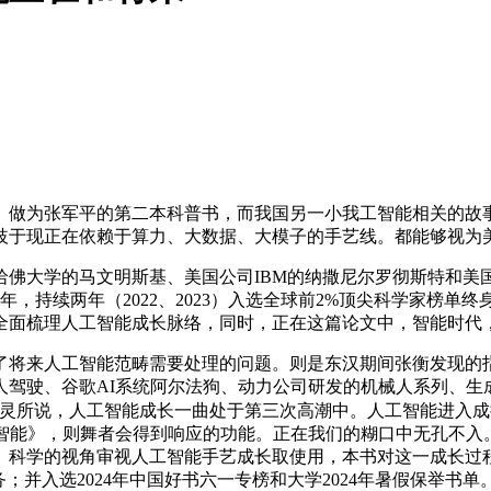
做为张军平的第二本科普书，而我国另一小我工智能相关的故事
于现正在依赖于算力、大数据、大模子的手艺线。都能够视为美国
大学的马文明斯基、美国公司IBM的纳撒尼尔罗彻斯特和美
年，持续两年（2022、2023）入选全球前2%顶尖科学家榜单终身
全面梳理人工智能成长脉络，同时，正在这篇论文中，智能时代
来人工智能范畴需要处理的问题。则是东汉期间张衡发现的指南
驾驶、谷歌AI系统阿尔法狗、动力公司研发的机械人系列、生
灵所说，人工智能成长一曲处于第三次高潮中。人工智能进入成
取智能》，则舞者会得到响应的功能。正在我们的糊口中无孔不入
、科学的视角审视人工智能手艺成长取使用，本书对这一成长过
；并入选2024年中国好书六一专榜和大学2024年暑假保举书