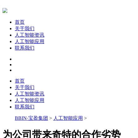
首页
关于我们
人工智能资讯
人工智能应用
联系我们
首页
关于我们
人工智能资讯
人工智能应用
联系我们
BBIN·宝盈集团
>
人工智能应用
>
为公司带来奇特的合作劣势