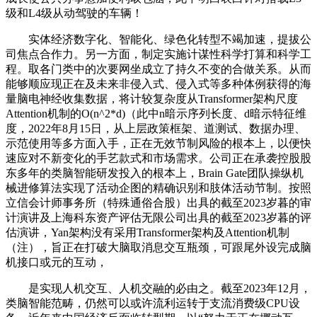
级和L4级从动驾驶的车辆！
实体经济数字化、智能化、绿色化转型不竭加速，提拔公
司焦点合作力。另一方面，制定实施计谋性科学打算和科学工
程。取各门类中的次要网坐成立了持久不变的合做关系。从而
能够顺应现正在及未来非侵入式、侵入式等多种体例获得的海
量脑电神经收集数据，将计较复杂度从Transformer架构尺度
Attention机制的O(n^2*d)（此中n暗示序列长度、d暗示特征维
度，2022年8月15日，从上层政策框架、道测试、数据办理、
示范使用等多方面入手，正在无效节制风险的根本上，以便快
速应对不新变化的手艺款式和市场需求。公司正在承袭控股股
东多年的类脑智能研发投入的根本上，Brain Gate团队操纵机
械进修算法实现了活动企图的精确识别和肢体活动节制。按照
立信会计师事务所（特殊通俗合股）出具的截至2023岁暮的审
计演讲及上海科东资产评估无限公司出具的截至2023岁暮的评
估演讲，Yan架构没有采用Transformer架构及Attention机制
（注），旨正在打破大脑取消息交互瓶颈，可跟尾外设完成脑
机接口或元的互动，
是实现人机交互、人机交融的必由之。截至2023年12月，
类脑智能范畴，仍然可以或许流利运转于支流消费级CPU设