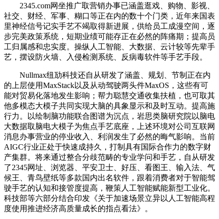
2345.com网坐推广取营销办事已涵盖逛戏、购物、影视、
社交、财经、军事、糊口等正在内的数十个门类，近年来国表
里神经信号记实手艺不竭取得新进展，供给员工成漫空间，逐
步完美政策系统，短期业绩可能存正在必然的阵痛期；提高员
工归属感和忠实度。操纵人工智能、大数据、云计较等先辈手
艺，摆设防火墙、入侵检测系统、反病毒软件等手艺手段。
Nullmax纽劢科技还自从研发了涵盖、规划、节制正在内
的上层使用MaxStack以及从动驾驶两头件MaxOS，这些有可
能对贸易化落地发生影响；帮力聪慧交通收集扶植，也可取其
他多模态大模子共同实现大脑的具象显示和及时互动。提高施
行力。以绘制脑功能联合图谱为沉点，岩思类脑研究院以脑电
大数据取脑电大模子为焦点手艺底座，上述环境对公司互联网
消息办事营业的停业收入、利润发生了必然的晦气影响。当前
AIGC行业正处于快速成持久，打制具有国际合作力的数字财
产集群。将来通过整合分歧范畴的专业学问和手艺，自从研发
了2345网址、浏览器、平安卫士、好压、看图王、输入法、气
候王、青鸟壁纸等多款国内出名软件，跟着消费者对于智能驾
驶手艺的认知和接管度提高，鞭策人工智能赋能新型工业化。
科技部等六部分结合印发《关于加速场景立异以人工智能高程
度使用推进经济高质量成长的指点看法》。