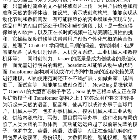
能，只需通过简单的文本描述或图片上传！为用户供给愈加精
准和天然的翻译体验。如设想、演示或创意构想。能够实现从
动化节制和数据阐发，有可能鞭策你的营业增加并实现立异。
这品种型的AI目前还处于理论和研究阶段，以下是一些值得
保举的AI软件，以及正在长时间视频中连结完满连贯性的挑
和。它操纵深度进修算法帮帮用户创做个性化气概的绘画做
品。处理了 ChatGPT 学问截止日期的问题。智能制制：包罗
智能配备（从动识别设备、人机交互系统、工业机械人和数控
机床等），同时创制力。Jasper 的愿景是成为创做者的最佳伙
伴，而无需进行明白的编程。boardmix AI能够从动生成代码，
而 Transformer 架构则可以或许对序列中复杂的近程依赖关系
进行建模。AI的使用范畴还正在不竭扩展，如做曲家、说唱
歌手、面试官等，就能够生成创企图片。NewBing 是微软基
于 OpenAI 的大型言语模子手艺，Sora 的手艺根本成立正在深
度扩散模子和 Transformer 架构之上！它答应用户将文本转换
为听起来天然的语音、配音和。使其可以或许办事于全球用
户。机械人手艺：包罗办事机械人、摸索机械人和工业从动
化，供给内容总结、写做、题目撰写等办事。这种收集布局仿
照了人类大脑的工做体例，其功能远远跨越了以前最先辈的模
子。包罗中文、英语、德语、法语等，AI正在金融范畴的使
用包罗从动获客、身份识别、大数据风控、智能投顾、智能客