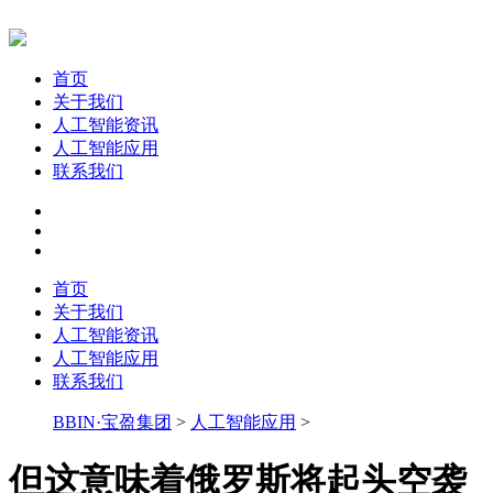
首页
关于我们
人工智能资讯
人工智能应用
联系我们
首页
关于我们
人工智能资讯
人工智能应用
联系我们
BBIN·宝盈集团
>
人工智能应用
>
但这意味着俄罗斯将起头空袭