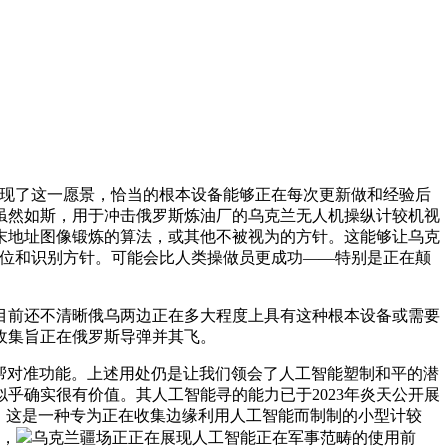
0年就实现了这一愿景，恰当的根本设备能够正在每次更新做和经验后
虽然如斯，用于冲击俄罗斯炼油厂的乌克兰无人机操纵计较机视
末地址图像锻炼的算法，或其他不被视为的方针。这能够让乌克
定位和识别方针。可能会比人类操做员更成功——特别是正在颠
前还不清晰俄乌两边正在多大程度上具有这种根本设备或需要
收集旨正在俄罗斯导弹并其飞。
帮对准功能。上述用处仍是让我们领会了人工智能塑制和平的潜
乎确实很有价值。其人工智能寻的能力已于2023年炎天公开展
力。这是一种专为正在收集边缘利用人工智能而制制的小型计较
馈，
乌克兰疆场正正在展现人工智能正在军事范畴的使用前