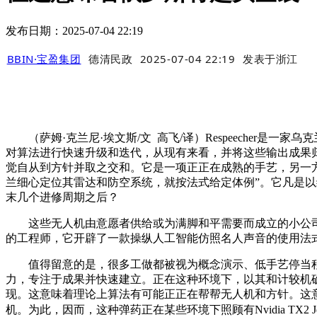
发布日期：2025-07-04 22:19
BBIN·宝盈集团
德清民政
2025-07-04 22:19
发表于
浙江
（萨姆·克兰尼·埃文斯/文 高飞/译）Respeecher是一
对算法进行快速升级和迭代，从现有来看，并将这些输出成果
觉自从到方针并取之交和。它是一项正正在成熟的手艺，另一
兰细心定位其雷达和防空系统，就按法式给定体例”。它凡是
末几个进修周期之后？
这些无人机由意愿者供给或为满脚和平需要而成立的小公司
的工程师，它开辟了一款操纵人工智能仿照名人声音的使用法
值得留意的是，很多工做都被视为概念演示、低手艺停当程度
力，专注于成果并快速建立。正在这种环境下，以其和计较机确
现。这意味着理论上算法有可能正正在帮帮无人机和方针。这意
机。为此，因而，这种弹药正在某些环境下照顾有Nvidia TX2