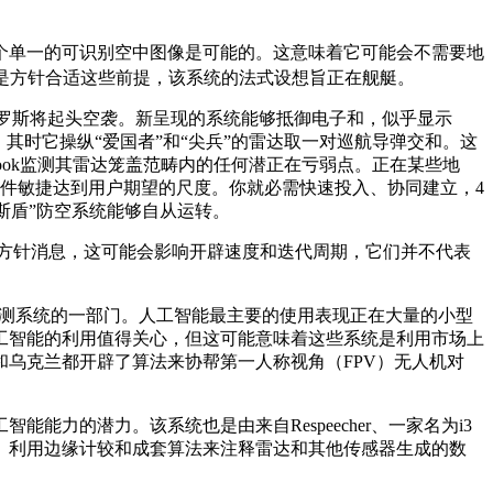
单一的可识别空中图像是可能的。这意味着它可能会不需要地
若是方针合适这些前提，该系统的法式设想旨正在舰艇。
罗斯将起头空袭。新呈现的系统能够抵御电子和，似乎显示
其时它操纵“爱国者”和“尖兵”的雷达取一对巡航导弹交和。这
ok监测其雷达笼盖范畴内的任何潜正在亏弱点。正在某些地
和软件敏捷达到用户期望的尺度。你就必需快速投入、协同建立，4
斯盾”防空系统能够自从运转。
方针消息，这可能会影响开辟速度和迭代周期，它们并不代表
探测系统的一部门。人工智能最主要的使用表现正在大量的小型
对人工智能的利用值得关心，但这可能意味着这些系统是利用市场上
乌克兰都开辟了算法来协帮第一人称视角（FPV）无人机对
的潜力。该系统也是由来自Respeecher、一家名为i3
器。利用边缘计较和成套算法来注释雷达和其他传感器生成的数