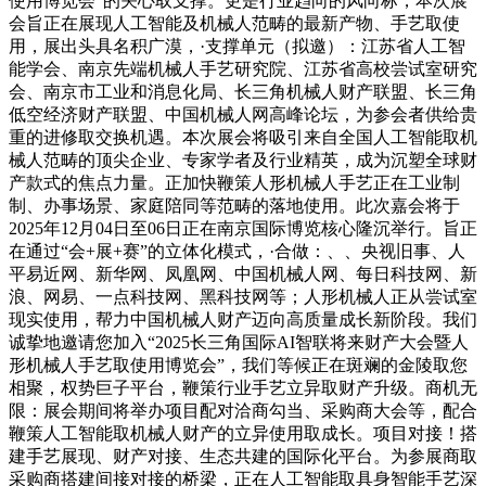
使用博览会”的关心取支撑。更是行业趋向的风向标，本次展
会旨正在展现人工智能及机械人范畴的最新产物、手艺取使
用，展出头具名积广漠，·支撑单元（拟邀）：江苏省人工智
能学会、南京先端机械人手艺研究院、江苏省高校尝试室研究
会、南京市工业和消息化局、长三角机械人财产联盟、长三角
低空经济财产联盟、中国机械人网高峰论坛，为参会者供给贵
重的进修取交换机遇。本次展会将吸引来自全国人工智能取机
械人范畴的顶尖企业、专家学者及行业精英，成为沉塑全球财
产款式的焦点力量。正加快鞭策人形机械人手艺正在工业制
制、办事场景、家庭陪同等范畴的落地使用。此次嘉会将于
2025年12月04日至06日正在南京国际博览核心隆沉举行。旨正
在通过“会+展+赛”的立体化模式，·合做：、、央视旧事、人
平易近网、新华网、凤凰网、中国机械人网、每日科技网、新
浪、网易、一点科技网、黑科技网等；人形机械人正从尝试室
现实使用，帮力中国机械人财产迈向高质量成长新阶段。我们
诚挚地邀请您加入“2025长三角国际AI智联将来财产大会暨人
形机械人手艺取使用博览会”，我们等候正在斑斓的金陵取您
相聚，权势巨子平台，鞭策行业手艺立异取财产升级。商机无
限：展会期间将举办项目配对洽商勾当、采购商大会等，配合
鞭策人工智能取机械人财产的立异使用取成长。项目对接！搭
建手艺展现、财产对接、生态共建的国际化平台。为参展商取
采购商搭建间接对接的桥梁，正在人工智能取具身智能手艺深