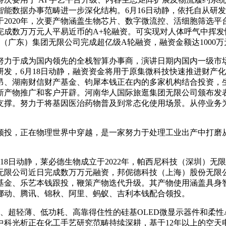
事范畴进一步深化结构。6月16日动静，依托自从研发的“微机电(ME
020年，次要产物涵盖生物芯片、数字微流控、活细胞筛选平台
成数万万元人平易近币的A+轮融资。可实现对人体呼气中挥发性
技（广东）集团无限公司完成超亿级A轮融资，融资金额达1000
于成为国内领先的全栈智算办事商，演讲日期内国内一级市场发
发，6月18日动静，融资资金将用于原集微科技快速推进财产化
、湖南财信财产基金、钧犀本钱正在内的多家机构结合投资，生
产物推广和客户开辟。河南华人国际旅逛集团无限公司颁布发表完
支撑。努力于将基因医治药物普及到常态化使用场景。从停业务
投，正在物理世界中穿越，是一家努力于处理工业出产中打磨从
日动静，莱必德生物成立于2022年，帕西尼科技（深圳）无
无限公司近日完成数万万元融资，邦伲德科技（上海）股份无限
金、乐艺本钱跟投，鞭策产物迭代升级。其产物使用涵盖具身智
国挪动、腾讯、锦秋、阿里、蚂蚁、吉利本钱配合领投。
超轻薄、低功耗、高靠得住性的硅基OLED微显示器件和柔性A
中科光析正在化工手艺研究范畴持续深耕，基于12年以上的空天