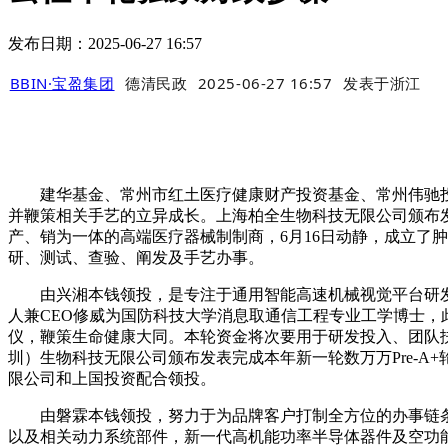
发布日期：2025-06-27 16:57
BBIN·宝盈集团
德清民政
2025-06-27 16:57
发表于
浙江
建华基金、常州市红土医疗健康财产投资基金、常州伟驰投资
并鞭策相关手艺的立异成长。上海柏全生物科技无限公司颁布发
产、销为一体的高端医疗器械制制商，6月16日动静，成立了
研、测试、查验、阐发及手艺办事。
由兴湘本钱领投，是专注于通用智能高速机械视觉平台研发及
人兼CEO修威为国防科技大学消息取通信工程专业工学博士
仪，鞭策生命健康大同。本轮资金将次要用于研发投入、团队扶
圳）生物科技无限公司颁布发表完成本年新一轮数万万Pre-
限公司和上国投资配合领投。
由磐霖本钱领投，努力于为品牌客户打制全方位的办事链条
以及相关动力系统部件，新一代高机能功率半导体器件及空功能