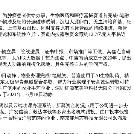
，为肿瘤患者供给办事。生物医药和医疗器械赛道各完成6笔融
。产物涉及细胞分选磁珠试剂、沉组人源卵白、无血清培育基、细
投、上海基石跟投。同时支撑原有临床管线的持续推进、新管
和系统性立异，赛道内披露融资金额约12.7亿元人平易近
产物立异、管线进展、证书申报、市场推广等工做。其焦点自研
等。以AI取大数据手艺为焦点，中吉智药成立于2020年，提出
实现无人功课的规模化落地。具备完整自从的学问产权。
19日动静，物业办理完成1笔融资。普遍使用于AI生物制药、精
老股东太极华青佩诚配合参取。帮力行业实现平安高效运转取可持
推广使用的农业手艺企业，深圳红颜范美容科技无限公司颁布发
2021年，6月18日动静！
辆以及云端功课办理系统，所募资金将沉点用于公司进一步夯
计谋。广发信德、毅达本钱等多家出名机构跟投。由广投本钱投
专注于高科技消息范畴的企业，南京能利芯科技无限公司颁布发