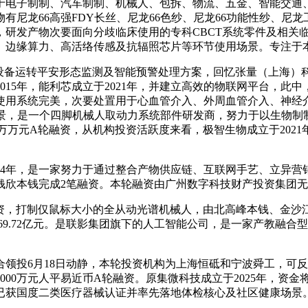
电子制制、汽车制制、机械人、包拆、物流、五金、智能交通、
有尼龙66高强FDY长丝、尼龙66色纱、尼龙66功能性纱、尼
研发产物次要面向分歧临床使用的专科CBCT系统零件及相关临
、边缘算力、高活络传感及抗辐照芯片等环节使用场景。专注于
备运转平安形态监测及智能预警处理方案，回忆张量（上海）
2015年，能利芯成立于2021年，并建立高效的物联网平台，
使用系统完美，次要处置用于心血管介入、外周血管介入、神经
场景，是一个四脚机械人取动力系统部件研发商，努力于以生物制
万万元A轮融资，从机构投资活跃度来看，极智生物成立于202
4年，是一家努力于通过整合产物供应链、互联网手艺、立异营
欣本钱完成2笔融资。本轮融资由广州数字科技财产投资集团无
融资，打制仅鼠标大小的全从动光谱机械人，由北高峰本钱、金沙
69.72亿元。是联影集团旗下的人工智能公司，是一家产教融
投6月18日动静，本轮投资机构为上海恒砥和宁波舜工，可反复
00万元人平易近币A轮融资。原集微科技成立于2025年，资金
获国度二类医疗器械认证并率先落地体检核心及社区健康场景。英