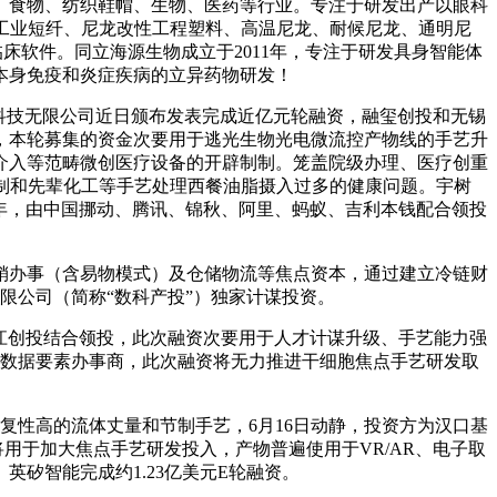
食物、纺织鞋帽、生物、医药等行业。专注于研发出产以眼科
龙工业短纤、尼龙改性工程塑料、高温尼龙、耐候尼龙、通明尼
床软件。同立海源生物成立于2011年，专注于研发具身智能体
本身免疫和炎症疾病的立异药物研发！
科技无限公司近日颁布发表完成近亿元轮融资，融玺创投和无锡
此中，本轮募集的资金次要用于逃光生物光电微流控产物线的手艺升
介入等范畴微创医疗设备的开辟制制。笼盖院级办理、医疗创重
制和先辈化工等手艺处理西餐油脂摄入过多的健康问题。宇树
1年，由中国挪动、腾讯、锦秋、阿里、蚂蚁、吉利本钱配合领投
销办事（含易物模式）及仓储物流等焦点资本，通过建立冷链财
限公司（简称“数科产投”）独家计谋投资。
江创投结合领投，此次融资次要用于人才计谋升级、手艺能力强
合型数据要素办事商，此次融资将无力推进干细胞焦点手艺研发取
性高的流体丈量和节制手艺，6月16日动静，投资方为汉口基
将用于加大焦点手艺研发投入，产物普遍使用于VR/AR、电子取
矽智能完成约1.23亿美元E轮融资。