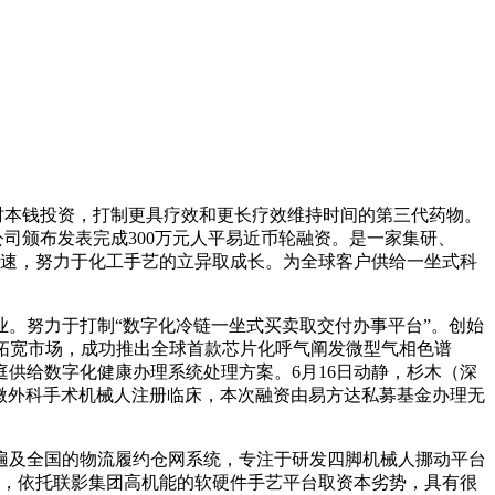
时本钱投资，打制更具疗效和更长疗效维持时间的第三代药物。
司颁布发表完成300万元人平易近币轮融资。是一家集研、
快速，努力于化工手艺的立异取成长。为全球客户供给一坐式科
。努力于打制“数字化冷链一坐式买卖取交付办事平台”。创始
拓宽市场，成功推出全球首款芯片化呼气阐发微型气相色谱
供给数字化健康办理系统处理方案。6月16日动静，杉木（深
显微外科手术机械人注册临床，本次融资由易方达私募基金办理无
及全国的物流履约仓网系统，专注于研发四脚机械人挪动平台
中，依托联影集团高机能的软硬件手艺平台取资本劣势，具有很