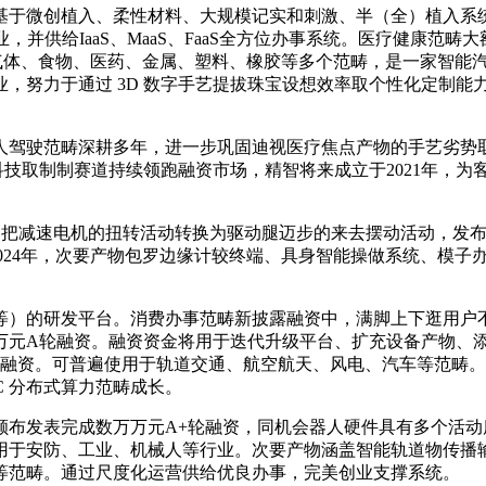
于微创植入、柔性材料、大规模记实和刺激、半（全）植入系统
并供给IaaS、MaaS、FaaS全方位办事系统。医疗健康范畴
气体、食物、医药、金属、塑料、橡胶等多个范畴，是一家智能
努力于通过 3D 数字手艺提拔珠宝设想效率取个性化定制能力，
驾驶范畴深耕多年，进一步巩固迪视医疗焦点产物的手艺劣势取
：科技取制制赛道持续领跑融资市场，精智将来成立于2021年，
减速电机的扭转活动转换为驱动腿迈步的来去摆动活动，发布了面向
024年，次要产物包罗边缘计较终端、具身智能操做系统、模子办
的研发平台。消费办事范畴新披露融资中，满脚上下逛用户不竭
0万元A轮融资。融资资金将用于迭代升级平台、扩充设备产物、
3笔融资。可普遍使用于轨道交通、航空航天、风电、汽车等范畴
C 分布式算力范畴成长。
发表完成数万万元A+轮融资，同机会器人硬件具有多个活动
用于安防、工业、机械人等行业。次要产物涵盖智能轨道物传播
等范畴。通过尺度化运营供给优良办事，完美创业支撑系统。