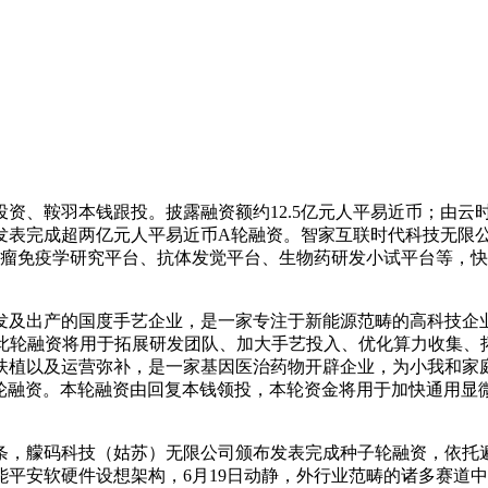
、鞍羽本钱跟投。披露融资额约12.5亿元人平易近币；由云
表完成超两亿元人平易近币A轮融资。智家互联时代科技无限公
肿瘤免疫学研究平台、抗体发觉平台、生物药研发小试平台等，
出产的国度手艺企业，是一家专注于新能源范畴的高科技企业
，此轮融资将用于拓展研发团队、加大手艺投入、优化算力收集、
植以及运营弥补，是一家基因医治药物开辟企业，为小我和家庭
A+轮融资。本轮融资由回复本钱领投，本轮资金将用于加快通用
，艨码科技（姑苏）无限公司颁布发表完成种子轮融资，依托遍
平安软硬件设想架构，6月19日动静，外行业范畴的诸多赛道