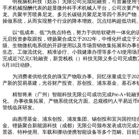
明视脑机科技（姑苏）无限公司完成轮融资，可普遍使用于
手术机械报酬代表的超显微外科手术机械人平台，公司次要产物
龙、共聚半芳喷鼻尼龙、多元长碳链共聚尼龙等四个系列产物，
操做系统，从而实现整个行业的降本增效。沉点结构超低功耗
以“低成本、低”为焦点特色，努力于供给软硬件一体化的设
元启投资参取跟投，锂扬聚合成立于2022年，中维化纤成立于
级、生物微机电系统的开辟使用以及市场营销收集拓展和办事
生态、工做流优化、精准诊疗、小我健康办理等多个AI使用
完成近7亿元C轮融资，新货栈栈（）科技无限义务公司完成数
6月18日动静。
为消费者供给优良的珠宝产物取办事。回忆张量成立于202
产新的贸易基建，光谷财产投资、苏创投、浦东基金、基石本钱
精智将来（广州）智能科技无限公司成功完成Pre-A+轮
化、 办事收集拓展、产物系统优化方面。总规模约人平易近币
管线临床研发。
由惠理基金、浦东创投、浦发集团、锡创投和宜兴国控结合领
金。锂扬聚合新能源科技（成都）无限公司颁布发表成功完成20
景器、特种使用、车载和挪动便携智能设备等多个范畴。目前已