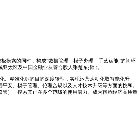
极摸索的同时，构成“数据管理－模子办理－手艺赋能”的闭环
威亚太区及中国金融业从管合股人张楚东指出。
能化、精准化标的目的深度转型，实现运营从动化取智能化升
据平安、模子管理、伦理合规以及人才技术升级等方面的挑和。
监管），摸索其正在多个范畴的使用潜力。成为鞭策经济高质量