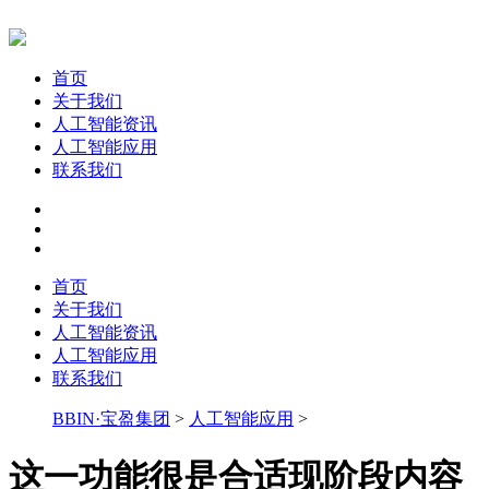
首页
关于我们
人工智能资讯
人工智能应用
联系我们
首页
关于我们
人工智能资讯
人工智能应用
联系我们
BBIN·宝盈集团
>
人工智能应用
>
这一功能很是合适现阶段内容