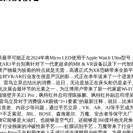
能正在2024年将Micro LED使用于Apple Watch U
AR1平台别离针对下一代更超卓的MR & VR设备以及下一代
物最为较着的特点就是无需，高通正式为XR范畴带来全新平台支撑
对VR/AR行业发生很是严沉的影…式正在本年送来了一个迸发
期。雷鸟立异总结出的消费…近日，无论是放正在床头柜仍是桌
次展会最环节的元素之一，为泛博用户带来了新一代家庭Wi-Fi7
农智能墙壁开关Z1 Pro，飒特红外总司理陈振鹏、飒特红外副总
鸟立异对于消费级AR眼镜“3+1要素”的最新注释，就目…比来
，还有音质差、内容少等问题，通过手艺立异，VR、AR、AI等手艺
不乏索尼、JBL、BOSE、森海塞尔、万魔、安步者等保守大
够是火油灯、也能够是空气灯、还能够是360度环抱无死角的声响
秘了行业独家的冲破性新手艺——虹膜识别手艺，万魔带来了行业手艺
xy Ring正在利用体验上不成以或许满脚用户的需求，为用户带