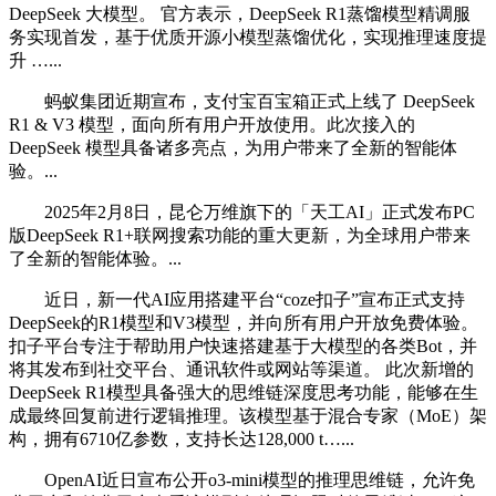
DeepSeek 大模型。 官方表示，DeepSeek R1蒸馏模型精调服
务实现首发，基于优质开源小模型蒸馏优化，实现推理速度提
升 …...
蚂蚁集团近期宣布，支付宝百宝箱正式上线了 DeepSeek
R1 & V3 模型，面向所有用户开放使用。此次接入的
DeepSeek 模型具备诸多亮点，为用户带来了全新的智能体
验。...
2025年2月8日，昆仑万维旗下的「天工AI」正式发布PC
版DeepSeek R1+联网搜索功能的重大更新，为全球用户带来
了全新的智能体验。...
近日，新一代AI应用搭建平台“coze扣子”宣布正式支持
DeepSeek的R1模型和V3模型，并向所有用户开放免费体验。
扣子平台专注于帮助用户快速搭建基于大模型的各类Bot，并
将其发布到社交平台、通讯软件或网站等渠道。 此次新增的
DeepSeek R1模型具备强大的思维链深度思考功能，能够在生
成最终回复前进行逻辑推理。该模型基于混合专家（MoE）架
构，拥有6710亿参数，支持长达128,000 t…...
OpenAI近日宣布公开o3-mini模型的推理思维链，允许免