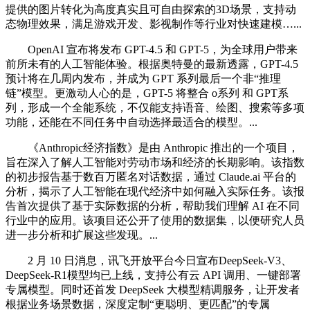
提供的图片转化为高度真实且可自由探索的3D场景，支持动
态物理效果，满足游戏开发、影视制作等行业对快速建模…...
OpenAI 宣布将发布 GPT-4.5 和 GPT-5，为全球用户带来
前所未有的人工智能体验。根据奥特曼的最新透露，GPT-4.5
预计将在几周内发布，并成为 GPT 系列最后一个非“推理
链”模型。更激动人心的是，GPT-5 将整合 o系列 和 GPT系
列，形成一个全能系统，不仅能支持语音、绘图、搜索等多项
功能，还能在不同任务中自动选择最适合的模型。...
《Anthropic经济指数》是由 Anthropic 推出的一个项目，
旨在深入了解人工智能对劳动市场和经济的长期影响。该指数
的初步报告基于数百万匿名对话数据，通过 Claude.ai 平台的
分析，揭示了人工智能在现代经济中如何融入实际任务。该报
告首次提供了基于实际数据的分析，帮助我们理解 AI 在不同
行业中的应用。该项目还公开了使用的数据集，以便研究人员
进一步分析和扩展这些发现。...
2 月 10 日消息，讯飞开放平台今日宣布DeepSeek-V3、
DeepSeek-R1模型均已上线，支持公有云 API 调用、一键部署
专属模型。同时还首发 DeepSeek 大模型精调服务，让开发者
根据业务场景数据，深度定制“更聪明、更匹配”的专属