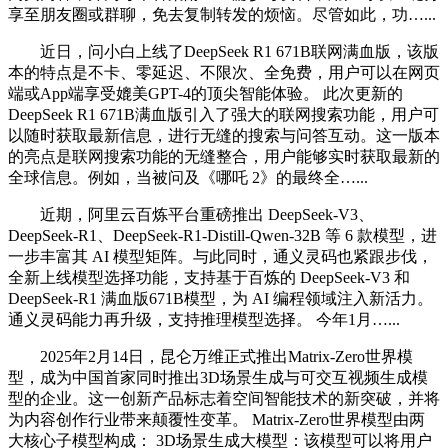
享至朋友圈或群聊，免去复制转发的烦恼。尽管如此，功…...
近日，问小白上线了DeepSeek R1 671B联网满血版，该版
本的特点是不卡、零延迟、不限次、全免费，用户可以在网页
端或App端享受媲美GPT-4的顶尖智能体验。 此次更新的
DeepSeek R1 671B满血版引入了强大的联网搜索功能，用户可
以随时获取最新信息，进行无缝的搜索与问答互动。这一版本
的亮点是联网搜索功能的无缝整合，用户能够实时获取最新的
全球信息。例如，当被问及《哪吒 2》的最终全…...
近期，阿里云百炼平台重磅推出 DeepSeek-V3、
DeepSeek-R1、DeepSeek-R1-Distill-Qwen-32B 等 6 款模型，进
一步丰富其 AI 模型矩阵。与此同时，通义灵码也紧跟步伐，
全新上线模型选择功能，支持基于百炼的 DeepSeek-V3 和
DeepSeek-R1 满血版671B模型，为 AI 编程领域注入新活力。
通义灵码能力再升级，支持推理模型选择。 今年1月…...
2025年2月14日，昆仑万维正式推出Matrix-Zero世界模
型，成为中国首家同时推出3D场景生成与可交互视频生成模
型的企业。这一创新产品标志着空间智能技术的新突破，并将
为内容创作行业带来颠覆性变革。 Matrix-Zero世界模型由两
大核心子模型构成： 3D场景生成大模型：该模型可以将用户