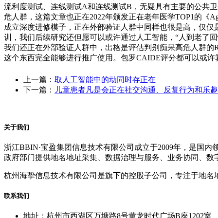
流利度测试、连线测试A和连线测试B，无疑具有主要的公共卫
危人群，这篇文章也正在2022年颁发正在老年医学TOP1的《A
成立深度进修模子，正在外部验证人群中同样也很是高，仅仅
训，我们后续研究还但愿可以或许通过人工智能，“人到老了回忆力
我们还正在外部验证人群中，出格是评估判别痴呆高危人群的
这个东西完全能够进行推广使用。包罗CAIDE评分都可以或
上一篇：
取人工智能中的动同时存正在
下一篇：
儿童患者凡是会正在社交沟通、反复行为和乐趣
关于我们
浙江BBIN·宝盈集团信息技术有限公司成立于2009年，
政府部门提供地名地址采集、数据治理与服务、业务协同、数
杭州海挚信息技术有限公司是旗下的控股子公司，专注于地名
联系我们
地址：杭州市西湖区万塘路8号黄龙时代广场B座1202室