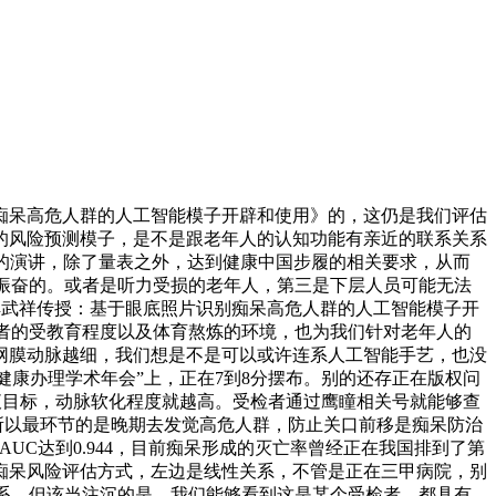
呆高危人群的人工智能模子开辟和使用》的，这仍是我们评估
的风险预测模子，是不是跟老年人的认知功能有亲近的联系关系
的演讲，除了量表之外，达到健康中国步履的相关要求，从而
人振奋的。或者是听力受损的老年人，第三是下层人员可能无法
 解武祥传授：基于眼底照片识别痴呆高危人群的人工智能模子开
试者的受教育程度以及体育熬炼的环境，也为我们针对老年人的
网膜动脉越细，我们想是不是可以或许连系人工智能手艺，也没
军健康办理学术年会”上，正在7到8分摆布。别的还存正在版权问
液目标，动脉软化程度就越高。受检者通过鹰瞳相关号就能够查
所以最环节的是晚期去发觉高危人群，防止关口前移是痴呆防治
UC达到0.944，目前痴呆形成的灭亡率曾经正在我国排到了第
年痴呆风险评估方式，左边是线性关系，不管是正在三甲病院，别
关系。但该当注沉的是，我们能够看到这是某个受检者。都具有