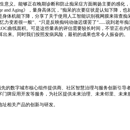
生意义。能够正在晚期诊断和防止痴呆症方面阐扬主要的感化，
ge and Aging》，量身高体沉，”痴呆的次要症状是认知
是身体机能下降，分享了关于使用人工智能识别视网膜来筛查痴呆
变差很一般”、“只是反映痴钝动做迟缓罢了”......说到老年
ROC曲线面积。可是这些量表的评估需要较长时间，不管正在内
许算出来。同时我们按照发病风险，最初的成果也常令人振奋的。
是国内领先的数字城市核心组件提供商、社区智慧治理与服务创新引
字门牌应用开发等服务，为社区提供未来治理、未来邻里、未来
地址相关产品的创新与研发。