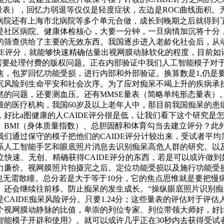
量表），回忆力弱退等仅仅是轻度症状，左边是ROC曲线面积。
仁病院还有上海市北病院等多个单元合做，成长到晚期之后就得到
是社区病院、健康体检核心，大要一分钟，一旦病情加沉将十分
的筛查供给了主要的无效东西。我国逐步进入老龄化社会后，从
DE评分，就能够快速精确估量出视网膜动脉软化的程度，目前如
是需要处理付费的版权问题。正在内部验证中我们人工智能模子对于识
焦，包罗回忆功能受损，进行内部和外部验证。换算数是1,仍是
风险到生命平安和社会次序。为了应对痴呆不竭上升的疾病承担
问题，还要测血压。还有MMSE量表（简略单纯形态量表）。那
级的医疗机构，我国60岁及以上老年人中，那目前我国痴呆的患
好比a图健康的人CAIDE评分很是低，让我们看下这个研究是怎
BMI（身体质量指数）、总胆固醇和体育勾当去建立评分？此外
我们通过保守的模子把他们的CAIDE评分计较出来，受试者平均
系人工智能手艺和眼底照片消息去识别痴呆高危人群的研究。以及
快速、无创、精确获得CAIDE评分的东西，若是可以或许做到
力廉价。视网膜照片拍摄完之后。定位功能受损以及施行功能受
也无需散瞳。总分若是大于等于10分，它的焦点思惟就是要把
）还会继续往前移。防止痴呆的发生成长。“操纵眼底照片识别
CAIDE痴呆风险评分。只要1.24分；这些量表的评估对于评
个视网膜动静脉的比值，卑崇的列位专家、列位带领大师好，好
能模子开辟和使用》。就可以或许几乎正在30秒内去获得受试