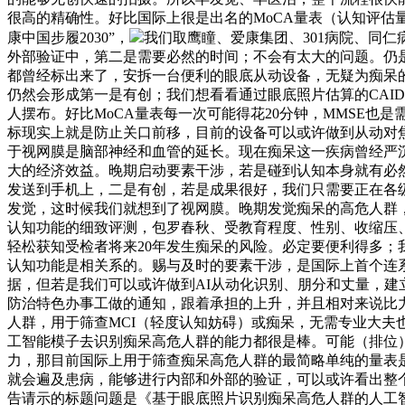
很高的精确性。好比国际上很是出名的MoCA量表（认知评估
康中国步履2030”，
我们取鹰瞳、爱康集团、301病院、同
外部验证中，第二是需要必然的时间；不会有太大的问题。仍
都曾经标出来了，安拆一台便利的眼底从动设备，无疑为痴呆
仍然会形成第一是有创；我们想看看通过眼底照片估算的CAI
人摆布。好比MoCA量表每一次可能得花20分钟，MMSE也
标现实上就是防止关口前移，目前的设备可以或许做到从动对
于视网膜是脑部神经和血管的延长。现在痴呆这一疾病曾经严沉
大的经济效益。晚期启动要素干涉，若是碰到认知本身就有必然的
发送到手机上，二是有创，若是成果很好，我们只需要正在各
发觉，这时候我们就想到了视网膜。晚期发觉痴呆的高危人群，
认知功能的细致评测，包罗春秋、受教育程度、性别、收缩压、
轻松获知受检者将来20年发生痴呆的风险。必定要便利得多；
认知功能是相关系的。赐与及时的要素干涉，是国际上首个连
据，但若是我们可以或许做到AI从动化识别、朋分和丈量，建立
防治特色办事工做的通知，跟着承担的上升，并且相对来说比
人群，用于筛查MCI（轻度认知妨碍）或痴呆，无需专业大夫
工智能模子去识别痴呆高危人群的能力都很是棒。可能（排位
力，那目前国际上用于筛查痴呆高危人群的最简略单纯的量表是
就会遍及患病，能够进行内部和外部的验证，可以或许看出整
告请示的标题问题是《基于眼底照片识别痴呆高危人群的人工智