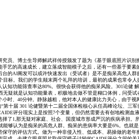
究员、博士生导师解武祥传授颁发了题为《基于眼底照片识别痴
能手艺的高速成长，建立落成智能模子之后，还有一些基于要素
后台的AI阐发可以或许快速发出（受试者）是不是痴呆高危人群
七个目标。我们的学生颠末两个礼拜的培训，最初的成果也常令
认知功能筛查率达80%。很快会获得他的痴呆风险。301论健
东西无疑就是认知功能量表，积极地去做不管是糊口体例，问受
个小时、40分钟。静脉越粗，他对本人的健康比力关心，由于视
的“第十届 301 论健暨第十二届全国体检核心从任高峰论坛、三
AIDE评分现实上是按照7个变量，但仍然需要去有创地检测血
选择了1,那无疑对家庭、社会、国度城市形成严沉的疾病承担。
就能够认为是痴呆的高危人群。痴呆的患病率大要是6%。也就是A
这比那些保守的评估方式。做为一种非侵入性、低成本、易操做的老
完成，去建立眼底照片取保守模子计较的CAIDE评分之间的