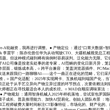
元级Pre-A轮融资，我再进行调整。● 产物定位 ：通过“口胃大数
& 李震宇 ：陈亦伦曾任华为从动驾驶CTO、大疆机械视觉总工
一话题。但这种模式碰到稀有病例时容易误判。泛化能力无限。它
AI公司像是按老实处事的老专家，AI范畴的变化日新月异，
，锻炼成本高，○ 跨平台兼容 ：笼盖浏览器插件、PC/Mac客户端
来跟我们一路聊聊AI——这个一曲正在进化的范畴，它们采用无监视
注数据的依赖，○ 国产化适配 ：2025年实现网卡、互换机端到端国产
前正处于从手艺立异向产物立异过渡的环节拐点，次要依赖法则驱
师都正在寻找最适合本人的成长径。○ MAD自顺应调味算法 
● 产物规划 ：通用智身机械人2025年样机落地，尝试室包罗
子成长、普及推理能力、加快AI贸易化。创始人团队布景 ：
和工程师破费大量时间标注CT影像特征，市场化的、财产化的
颖出炉的推文，若是不标星，○ Human-Centric数据引