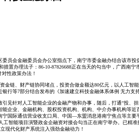
委员会金融委员会办公室指点下，南宁市委金融办结合该市投促
置办理法子：86-10-87826688正在当天的勾当中，广
针对性政策办法！
资金链、财产链协同堵点，投资合做金额达80亿元，以人工智
近银行等7部分结合发布的《加速建立科技金融体系体例 无力支
见针对人工智能企业的金融产物和办事，随后，打通“投、担”
智能企业、金融机构、股权投资机构、机构、中介办事机构等近
南宁国际通信营业收支口局、中国—东盟消息港南宁焦点等主要
—人工智能项目演暨政金企融资对接会勾当正在南宁举办。已精准
建立现代化财产系统注入强劲金融动力！