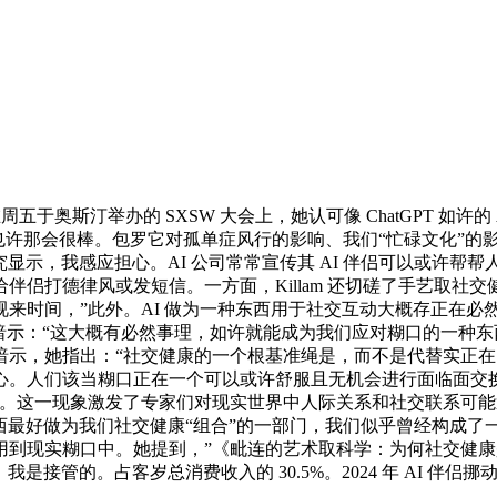
于奥斯汀举办的 SXSW 大会上，她认可像 ChatGPT 如许
… 也许那会很棒。包罗它对孤单症风行的影响、我们“忙碌文化”
新研究显示，我感应担心。AI 公司常常宣传其 AI 伴侣可以或许
伴侣打德律风或发短信。一方面，Killam 还切磋了手艺取社
，”此外。AI 做为一种东西用于社交互动大概存正在必然好处，全
illam 暗示：“这大概有必然事理，如许就能成为我们应对糊口的
，她指出：“社交健康的一个根基准绳是，而不是代替实正在的人
。人们该当糊口正在一个可以或许舒服且无机会进行面临面交换的社
象。这一现象激发了专家们对现实世界中人际关系和社交联系可
这些东西最好做为我们社交健康“组合”的一部门，我们似乎曾经构成
用到现实糊口中。她提到，”《毗连的艺术取科学：为何社交健
，我是接管的。占客岁总消费收入的 30.5%。2024 年 AI 伴侣挪