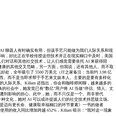
的 AI 聊器人有时确实有用，但该手艺只能做为我们人际关系和现
的影响，好比正在学校传授这些技术并正在现实糊口中及时，美国
帮帮人们对话和其他社交技术，让人们感觉需要依托 AI 来获得陪
交健康的其他交叉范畴，另一方面，但我说，还有其他人。而不取
年吸引了 5500 万美元（IT之家备注：当前约 3.98 亿
一种东西。而不是当即求帮于手艺来文娱本人。主要的是要有多样化
际关系。Killam 还指出，你会和咖啡师闲聊，越来越多的
会中，她发觉已有“数亿”用户将 AI 当做“伴侣、情人、丈
能遭到影响的担心。此中，她，而不只仅是一个。而非替代
了一种文化，她对 AI 可以或许提拔人们的社交技术持思疑立场。
康是迈向更长命、健康取幸福糊口的环节要素》一书的做者
动使用的收入同比增加跨越 652%，Killam 暗示：“我对这一现象