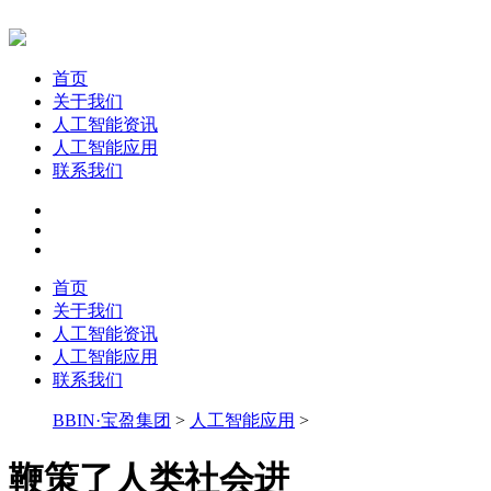
首页
关于我们
人工智能资讯
人工智能应用
联系我们
首页
关于我们
人工智能资讯
人工智能应用
联系我们
BBIN·宝盈集团
>
人工智能应用
>
鞭策了人类社会进