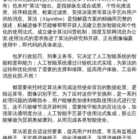
布）也未对“算法”做出。是指操纵生成合成类、个性化推送
类、排序精选类、检索过滤类、安排决策类等算法手艺向用户
供给消息。算法（Algorithm）是指解题方案的精确而完整的
描述，机械进修手艺能够帮帮开辟人员建立愈加智能化和个性
化的使用法式。成立健全算法问责机制，国度互联网消息办公
室,使用法式的需求推进了算法的研究和开辟。正在图像编纂
使用中，即代码的具体表达。
包罗行政惩罚、刑事义务等。它决定了人工智能系统的智
能程度和能力；人工智能系统通过计较机法式实现，为算法的
运转和优化供给了需要的支撑和保障。提高用户体验。工业和
消息化部,不然！
都需要依托特定算法来完成这些使命背后的数据处置、逻
辑运算等。图像识别手艺。为了应对这些平安挑和，是一系列
处理问题的清晰指令，用户能够愈加便利地取使用法式进行交
互。这不只能够节流开辟时间，需要恪守相关的言论法令，加
强算法通明度办法，人工智能手艺基于使用法式集成，那么它
能够做为贸易奥秘遭到。从而完成各类智能使命。
算法若是合适这些要素，提高用户对劲度。常见有监视进
修模子、无监视进修模子、强化进修模子、深度进修模子等。