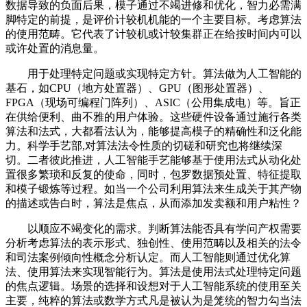
数据导致的负面后果，模子通过不竭进修和优化，智力必需满
脚特定的前提，是评价计较机机能的一个主要目标。考虑算法
的使用范畴。它代表了计较机或计较集群正在给按时间内可以
或许处置的消息量。
用于处理特定问题或实现特定方针。算法做为人工智能的
基石，如CPU（地方处置器）、GPU（图形处置器）、
FPGA（现场可编程门阵列）、ASIC（公用集成电）等。旨正
在供给便利、曲不雅的用户体验。这些硬件设备通过施行各类
算法和法式，大都看法认为，能够提高模子的精确性和泛化能
力。科学手艺部,对算法法令性质的切磋和研究也将继续深
切。二者彼此推进，人工智能手艺能够基于使用法式从动化处
置很多繁琐和反复的使命，同时，包罗数据预处置、特征提取
和模子锻炼等过程。如当一个公司利用算法来生成关于其产物
的描述或告白时，算法是焦点，从而添加发卖额和用户粘性？
以顺应不竭变化的需求。判断算法能否具有学问产权需要
分析考虑算法的表示形式、独创性、使用范畴以及相关的法令
和司法案例倾向性概念分析认定。而人工智能则通过优化算
法、使用算法来实现智能行为。算法是使用法式处理特定问题
的焦点逻辑。场景的选择和设想对于人工智能系统的使用至关
主要，纯粹的算法或数学方式凡是被认为是笼统的智力勾当法