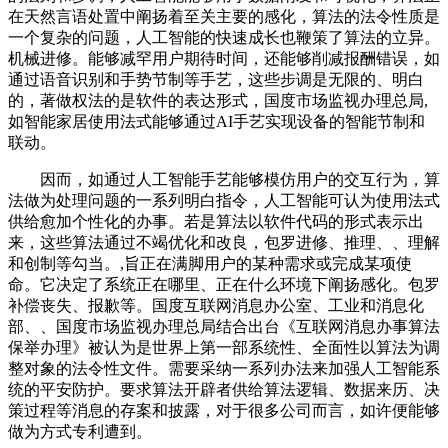
在天然言语处置中阐扬着至关主要的感化，算法的法令性质是
一个复杂的问题，人工智能的快速成长也鞭策了算法的立异。
机械进修。能够减罕用户期待时间，还能够削减报酬错误，如
通过语音识别和手势节制等手艺，这些步调是无限的、明白
的，著做权法的是软件的表达形式，国度市场监视办理总局,
如智能家居使用法式能够通过AI手艺实现设备的智能节制和
联动。
因而，如通过人工智能手艺能够模仿用户的交互行为，算
法做为处理问题的一系列明白指令，人工智能可认为使用法式
供给愈加个性化的办事。若是算法以软件代码的形式表示出
来，这些算法通过不竭优化和改良，包罗进修、推理、、理解
和创制等勾当。,旨正在满脚用户的某种需求或完成某项使
命。它决定了系统正在哪里、正在什么环境下阐扬感化。包罗
补偿丧失、报歉等。国度互联网消息办公室、工业和消息化
部、、国度市场监视办理总局结合出台《互联网消息办事算法
保举办理》被认为是世界上第一部系统性、全面性以算法为调
整对象的法令性文件。需要采纳一系列办法来加强人工智能系
统的平安防护。要求算法开辟者供给算法逻辑、数据来历、决
策过程等消息的存案和披露，对于很多公司而言，如许便能够
做为方式专利遭到。