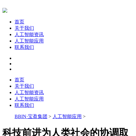
首页
关于我们
人工智能资讯
人工智能应用
联系我们
首页
关于我们
人工智能资讯
人工智能应用
联系我们
BBIN·宝盈集团
>
人工智能应用
>
科技前进为人类社会的协调取