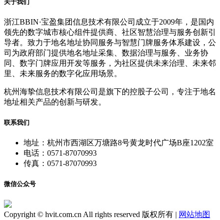
关于我们
浙江BBIN·宝盈集团信息技术有限公司成立于2009年，是国内
领先的数字城市核心组件提供商、社区智慧治理与服务创新引
导者。致力于地名地址协同服务与智慧门牌服务体系建设，公
司为政府部门提供地名地址采集、数据治理与服务、业务协
同、数字门牌应用开发等服务，为社区提供未来治理、未来邻
里、未来服务的数字化应用场景。
杭州海挚信息技术有限公司是旗下的控股子公司，专注于地名
地址相关产品的创新与研发。
联系我们
地址：杭州市西湖区万塘路8号黄龙时代广场B座1202室
电话：0571-87070993
传真：0571-87070993
微信公众号
Copyright © hvit.com.cn All rights reserved 版权所有 |
网站地图