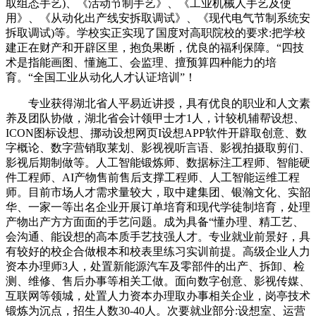
取组态手艺)、《活动节制手艺》、《工业机械人手艺及使
用》、《从动化出产线安拆取调试》、《现代电气节制系统安
拆取调试)等。学校实正实现了国度对高职院校的要求:把学校
建正在财产和开辟区里，抱负果断，优良的福利保障。“四技
术是指能画图、懂施工、会监理、擅预算四种能力的培
育。“全国工业从动化人才认证培训”！
专业获得湖北省人平易近讲授，具有优良的职业和人文素
养及团队协做，湖北省会计领甲士才1人，计较机辅帮设想、
ICON图标设想、挪动设想网页I设想APP软件开辟取创意、数
字概论、数字营销取莱划、影视视听言语、影视拍摄取剪们、
影视后期制做等。人工智能锻炼师、数据标注工程师、智能硬
件工程师、AI产物售前售后支撑工程师、人工智能运维工程
师。目前市场人才需求量较大，取中建集团、银瀚文化、实韶
华、一家一等出名企业开展订单培育和现代学徒制培育，处理
产物出产方方面面的手艺问题。成为具备“懂办理、精工艺、
会沟通、能设想的高本质手艺技强人才。专业就业前景好，具
有较好的校企合做根本和校表里练习实训前提。高级企业人力
资本办理师3人，处置新能源汽车及零部件的出产、拆卸、检
测、维修、售后办事等相关工做。面向数字创意、影视传媒、
互联网等领城，处置人力资本办理取办事相关企业，岗亭技术
锻炼为沉点，招生人数30-40人。次要就业部分:设想室、运营