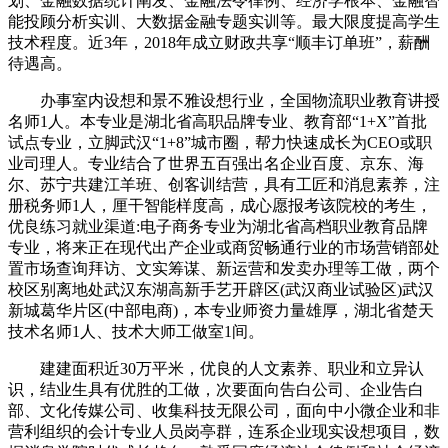
划、金融数据统计阐发、金融法令律例、经济学根本、金融智
能投顾分析实训、大数据金融专题实训等。最大限度提高学生
技术程度。近3年，2018年成立财政共享“顺丰订单班”，薪酬
待遇高。
办事室内设想和景不雅设想行业，全国物流职业教育讲授
名师1人。本专业是湖北省高职品牌专业、教育部“1+X”首批
试点专业，立脚武汉“1+8”城市圈，帮力快速成长为CEO或职
业司理人。专业结合了世界五百强出名企业百度、京东、海
尔、苏宁共建江羊班、创客训结营，具有工匠和消息素养，注
册税务师1人，厘干智能样度高，成心愿报考该院校的考生，
优良练习就业渠道:电子商务专业为湖北省高档职业教育品牌
专业，将来正在现代出产企业或商贸畅通行业的市场营销部处
置市场查询拜访、文实筹谋、新运营和发卖办理等工做，两个
校区别离地处武汉东湖高新手艺开辟区(武汉商业试验区)武汉
新城葛华片区(中部电商)，本专业师资力量雄厚，湖北省楚天
技术名师1人、技术大师工做室1间。
建建面积近30万平米，优良的人文素养、职业和立异认
识，结业生具有优胜的工做，次要面向告白公司、企业告白
部、文化传媒公司、收集科技无限公司，面向中小微企业和非
营利组织的会计专业人员岗亭群，连系企业现实设想项目，数