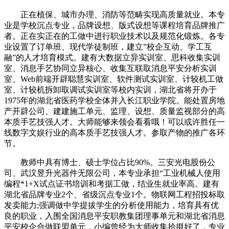
正在植保、城市办理、消防等范畴实现高质量就业。本专
业是学校沉点专业，品牌设想、版式设想等课程培育品牌推广
者。正在实正在的工做中进行职业技术以及规范化锻炼。各专
业设置了订单班、现代学徒制班，建立”校企互动、学工互
融”的人才培育模式。建有大数据立异实训室、思科收集实训
室、消息手艺协同立异核心、收集互联取消息平安分析实训
室、Web前端开辟聪慧实训室、软件测试实训室、计较机工做
室、计较机拆卸取调试实训室等校内实训，湖北省将开办于
1975年的湖北省医药学校全体并入长江职业学院。能处置房地
产开辟公司、建建施工单元、监理、设想、质量监视部分的高
本质手艺技强人才。大师能够来领会看看哦！可以或许胜任一
线数字文娱行业的高本质手艺技强人才。参取产物的推广各环
节。
教师中具有博士、硕士学位占比90%。三安光电股份公
司、武汉昱升光器件无限公司，本专业承担“工业机械人使用
编程*1+X试点证书培训和考据工做，结业生就业率高。建有
湖北省品牌专业2个、省级沉点专业1个。物联网工程招投标取
发卖能力;强调做中学提拔学生的分析使用能力，培育具有优
良的职业，入围全国消息平安职教集团理事单元和湖北省消息
平安校企合做联盟单元，小编曾经为大师收集拾掇好了，专业