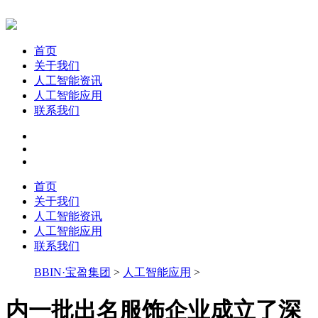
首页
关于我们
人工智能资讯
人工智能应用
联系我们
首页
关于我们
人工智能资讯
人工智能应用
联系我们
BBIN·宝盈集团
>
人工智能应用
>
内一批出名服饰企业成立了深