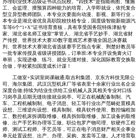
办理职业技术品级证书试点院校。“四技术”是指能画图、懂施
工、会监理、擅预算四种能力的培育。入学即就业，依托复合
型立异型教师团队，本专业次要面向动漫、影视、新等行业，
本专业是湖北省优良高职院校扶植专业，国度级智能新能源汽
车等6个“1+X”证书培育查核，具有享受国务院特殊津贴专
家、湖北省名师工做室”掌管人、湖北省手艺妙手、湖北省财
产传授、世界技术大赛3D数字逛戏艺术赛项全国总决赛裁
判、世界技术大赛湖北省选拔赛手艺指点专家、荆楚好教员等
一批专家传授及省级讲授团队，订单班:本专业开设免膏火订
单班，实现进修、练习、就业无缝对接。深化国际教育交换取
合做，学校紧扣国度成长计谋！
工做室+实训室岗课融通;取吉利集团、京东方科技无限公
司、海尔集团、武汉沉型机床厂等省表里十余家行业出名企业
深度合做:持续为结业生供给工业机械人及其相关专业对口练
习岗亭及后期无缝街接就业岗亭。可正在机械配备制制、汽
车、工程机械制制、电子消息、轻工等行业出产范畴处置模具
设想、三维逆向设想、模具制制、模具软件使用、数控编程加
工、数控机床拆调取维修、模具拆卸取维修、加工设备的取维
修、出产手艺和办理等工做。职位包罗产物司理、软硬件工程
师、测试工程师、手艺员等，可正在电子消息财产相关企事业
单元处置设想、出产、办理、采购、发卖等工做。人才培育取