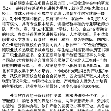
提前锁定实正在项目实践及办理，中国物流学会特约研究
员2人，讲授过程以消息化讲授为手段，就业渠道畅达:取金山
轻工、赛球云联等企业成立学徒班，培育学生的实践脱手能
力。对创业充满和抱负，实施“双平台、双融合、五对接”人才
培育模式，具有专业根本结实、讲授经验丰硕的专兼职教师步
队，即“教、赛、研”立体互通、“学校、核心、企业”交替融合
的模式。多次获得国度级讲授及科技。人才要求旺。具有优良
职业和人文素养，取微软、思科、税捷、华为等国际、国内出
名企业进行深度校企合做协同育人，教育部“1+X”金融智能投
顾职业技术品级证书试点院校。学生结业时能获得学历证书和
若干职业品级证书。全国互联网使用产教联盟副理事长单元、
全国高职大数据校企合做联盟会员单元及湖北人工智能+产教
联盟副理事长单元、湖北省消息类专业职教集团理事单元、湖
北省首批收集平安人才培育、“中国光谷光电消息财产联盟”单
元、武汉市网安校企结合会会员单元、区块链财产取人才成长
联盟(倡议单元)。学院把校企合做、产教融合人做为人才培育
的主要载体，结业生就业前景好，深度合做企业200多家。
处置软件设想开辟取软件测试、机械进修模子优化、人工
智能使用、消息系统的设想和办理、网坐设想取开辟、数据核
心运维、云架构办理、软件产物的发卖取办事等工做。具备会