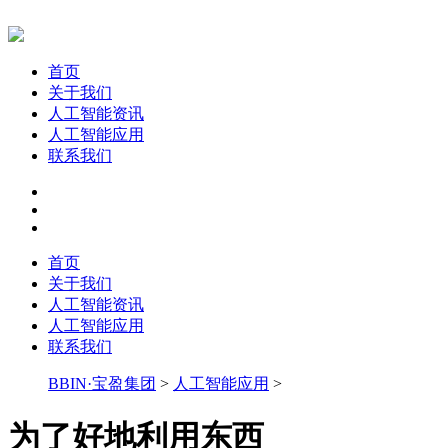
首页
关于我们
人工智能资讯
人工智能应用
联系我们
首页
关于我们
人工智能资讯
人工智能应用
联系我们
BBIN·宝盈集团
>
人工智能应用
>
为了好地利用东西