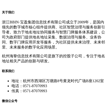
关于我们
浙江BBIN·宝盈集团信息技术有限公司成立于2009年，是国内
领先的数字城市核心组件提供商、社区智慧治理与服务创新引
导者。致力于地名地址协同服务与智慧门牌服务体系建设，公
司为政府部门提供地名地址采集、数据治理与服务、业务协
同、数字门牌应用开发等服务，为社区提供未来治理、未来邻
里、未来服务的数字化应用场景。
杭州海挚信息技术有限公司是旗下的控股子公司，专注于地名
地址相关产品的创新与研发。
联系我们
地址：杭州市西湖区万塘路8号黄龙时代广场B座1202室
电话：0571-87070993
传真：0571-87070993
微信公众号