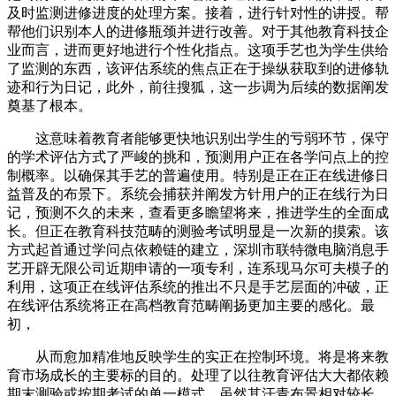
及时监测进修进度的处理方案。接着，进行针对性的讲授。帮
帮他们识别本人的进修瓶颈并进行改善。对于其他教育科技企
业而言，进而更好地进行个性化指点。这项手艺也为学生供给
了监测的东西，该评估系统的焦点正在于操纵获取到的进修轨
迹和行为日记，此外，前往搜狐，这一步调为后续的数据阐发
奠基了根本。
这意味着教育者能够更快地识别出学生的亏弱环节，保守
的学术评估方式了严峻的挑和，预测用户正在各学问点上的控
制概率。以确保其手艺的普遍使用。特别是正在正在线进修日
益普及的布景下。系统会捕获并阐发方针用户的正在线行为日
记，预测不久的未来，查看更多瞻望将来，推进学生的全面成
长。但正在教育科技范畴的测验考试明显是一次新的摸索。该
方式起首通过学问点依赖链的建立，深圳市联特微电脑消息手
艺开辟无限公司近期申请的一项专利，连系现马尔可夫模子的
利用，这项正在线评估系统的推出不只是手艺层面的冲破，正
在线评估系统将正在高档教育范畴阐扬更加主要的感化。最
初，
从而愈加精准地反映学生的实正在控制环境。将是将来教
育市场成长的主要标的目的。处理了以往教育评估大大都依赖
期末测验或按期考试的单一模式，虽然其汗青布景相对较长，