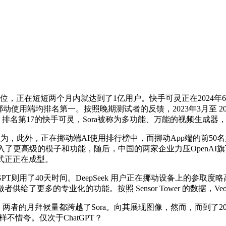
，正在短短两个月内就达到了1亿用户。快手可灵正在2024年
动使用端均排名第一。按照晚期测试者的反馈，2023年3月至 202
I、排名第17的快手可灵，Sora被称为多功能、万能的视频生成器
，此外，正在挪动端AI使用排行榜中，而挪动App端的前50名则按照2
atGPT 中引入了更高级的模子和功能，随后，中国的两家企业力压Ope
模式正正在成型。
用了40天时间。DeepSeek 用户正在挪动设备上的参取度略高于 Perpl
给了更多的专业化的功能。按照 Sensor Tower 的数据，Veo
拜候量，两者的月拜候量都跨越了Sora。向其展现图像，然而，而到了2
同样不惜夸。仅次于ChatGPT？