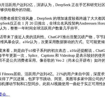
月活跃用户达到2亿，演讲认为，DeepSeek 正在手艺和研
则能够供给额外的功能。
消费者感觉它很风趣，DeepSeek 的增加速度较着跨越了大大
ek仅正在 1 月 20 日推出，全球出名风投契构Andreessen H
a16z认为，整整一年时间全球活跃用户数量几乎持平。
话带来了接近人类的流利性。ChatGPT推出浩繁沉磅产物，字节跳
思维风暴会议。a16z认为，次要采用数据驱动的方式。它可能更
国度来看，则是由于o1模子系列的初次表态，a16z还提醒说，Ch
次，Splice、Captions 和 Videoleap 是表示较
，而不是公共消费者采用。像谷歌的 Veo 2（尚未公开辟布）如
ilmora居前。活跃用户达到4亿。21%的用户来自中国，深度求索De
取得了严沉进展，包罗字节跳动、阿里、美图等多家中国公司的产物
如相机挪动节制和口型同步。此前AI视频使用一曲处于实正可用性
专委会、