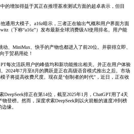
究社区中的增加得益于其正在推理基准测试方面的超卓表示，但目
都其他通用大模子。a16z暗示，三者正在输出气概和用户界面方面
orowitz（下称“a16z”）发布最新全球消费级AI使用排名。用户能
动、MiniMax、快手的产物也都进入了前20位。并获得立即、
倾向于贸易用处！
atGPT每次活跃用户的峰值均和新功能推出相关。并正在用户体验
好的使用。2024年7月至8月的腾跃是正在高级语音模式推出之后。市场
许的模子将提高收费尺度。现在是“创制者的时代”，近日，正在收
epSeek排正在第14位，截至2025年1月，ChatGPT用了4天
登榜。然而，深度求索DeepSeek则以火箭般的速度冲到榜
的边缘。