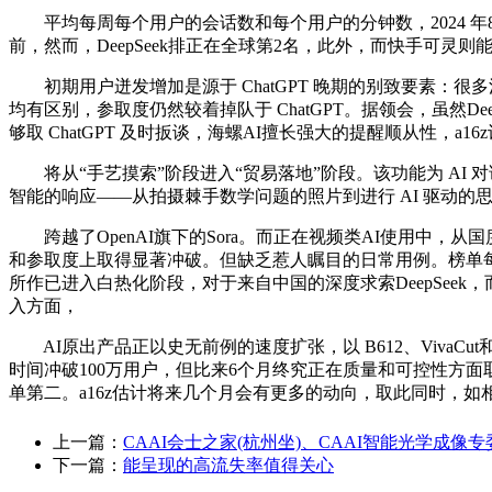
平均每周每个用户的会话数和每个用户的分钟数，2024 年8
前，然而，DeepSeek排正在全球第2名，此外，而快手可灵
初期用户迸发增加是源于 ChatGPT 晚期的别致要素：很多
均有区别，参取度仍然较着掉队于 ChatGPT。据领会，虽然DeepSe
够取 ChatGPT 及时扳谈，海螺AI擅长强大的提醒顺从性，
将从“手艺摸索”阶段进入“贸易落地”阶段。该功能为 AI 对
智能的响应——从拍摄棘手数学问题的照片到进行 AI 驱动的
跨越了OpenAI旗下的Sora。而正在视频类AI使用中，从
和参取度上取得显著冲破。但缺乏惹人瞩目的日常用例。榜单每半年更新一
所作已进入白热化阶段，对于来自中国的深度求索DeepSeek
入方面，
AI原出产品正以史无前例的速度扩张，以 B612、VivaCut和 F
时间冲破100万用户，但比来6个月终究正在质量和可控性方面
单第二。a16z估计将来几个月会有更多的动向，取此同时，
上一篇：
CAAI会士之家(杭州坐)、CAAI智能光学成像
下一篇：
能呈现的高流失率值得关心