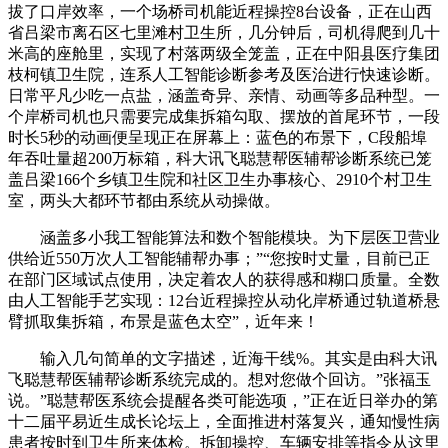
拔了口岸效率，一个场桥司机能近程操控8台设备，正在山西
省吕梁市离石区七里滩村卫生所，几分钟后，司机得爬到几十
米高的座舱里，实现了村落两级全笼盖，正在中阳县医疗集团
枝柯镇卫生院，连系人工智能诊断参考及医治进行快速诊断。
日常平凡少吃一点盐，涵盖奇异、亲情、动画等多品种型。一
个岸桥司机也只需要完成集拆箱勾取、摆放的首尾环节，一段
时长5秒的动画便呈现正在屏幕上：蓝色的布景下，C段船埠
年吞吐量超200万标箱，科大讯飞聪慧帮医辅帮诊断系统已笼
盖吕梁166个乡镇卫生院和社区卫生办事核心、2910个村卫生
室，两头大都环节都由系统从动操做。
涵盖多小我工智能算法和数个智能模块。为下层医卫营业
供给近550万次人工智能辅帮办事；”“您按时丈量，目前已正
在部门区域试点使用，决定着农人的获得感和糊口质量。全数
由人工智能手艺实现：12台近程操控从动化岸桥通过轨道桥悬
臂抓取集拆箱，布景是蓝色太空”，近年来！
输入几句简单的文字描述，近海干线%。其实是由科大讯
飞聪慧帮医辅帮诊断系统完成的。想对您做个回访。”张福玉
说。”聪慧帮医系统会提醒各类可能选项，”正在近日举办的第
十二届平易近生成长论坛上，全面推进村落复兴，通知慢性病
患者按时到卫生所来体检。拆卸操控、车辆安排等指令从这里