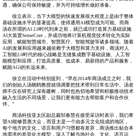
遇，确保公司保持敏捷，并为可持续增长做好准备。
徐立表示，当下大模型的快速发展很大程度上是由于整体
基础设施水平的显著提高，使得通用AI模型成为可能。而商
汤在所谓的AI 2.0时代到来之前，就已成功打造算力基础设施
AI大装置SenseCore，并成功地将计算机视觉技术转化为实际
应用，赋能智慧城市、智慧医疗、智能驾驶等诸多领域。随着
AI的发展和应用越来越依赖于大模型和算力支持，商汤对人
工智能2.0时代的核心战略是无缝集成数字基础设施、人工智
能模型和应用，打造高质量、低成本、易获得的产品和服务，
赋能AGI的长远未来。
徐立在活动中特别提到，“早在2014年商汤成立之时，我
们的创始人汤晓鸥教授就强调要把技术带到日常生活中。汤老
师不仅在研究上深有建树，同时也热切地希望和积极推动技术
融入生活的不同场景，让我们更有能力去帮助客户和合作伙
伴。”
商汤科技亚太区副总裁邹春慧在接受采访时表示，我们希
望AI能够普惠大众，而亚太是一个由多元文化组成的地区，
每个地方的文化，语言和用户习惯都有差异，商汤推出贴合本
地需求的差异化大模型，深入了解当地社会、文化、语言运