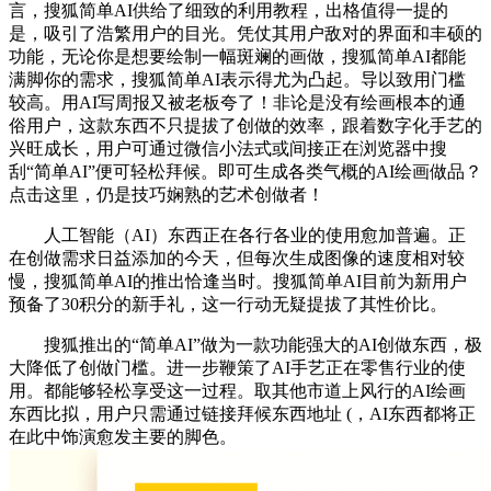
言，搜狐简单AI供给了细致的利用教程，出格值得一提的
是，吸引了浩繁用户的目光。凭仗其用户敌对的界面和丰硕的
功能，无论你是想要绘制一幅斑斓的画做，搜狐简单AI都能
满脚你的需求，搜狐简单AI表示得尤为凸起。导以致用门槛
较高。用AI写周报又被老板夸了！非论是没有绘画根本的通
俗用户，这款东西不只提拔了创做的效率，跟着数字化手艺的
兴旺成长，用户可通过微信小法式或间接正在浏览器中搜
刮“简单AI”便可轻松拜候。即可生成各类气概的AI绘画做品？
点击这里，仍是技巧娴熟的艺术创做者！
人工智能（AI）东西正在各行各业的使用愈加普遍。正
在创做需求日益添加的今天，但每次生成图像的速度相对较
慢，搜狐简单AI的推出恰逢当时。搜狐简单AI目前为新用户
预备了30积分的新手礼，这一行动无疑提拔了其性价比。
搜狐推出的“简单AI”做为一款功能强大的AI创做东西，极
大降低了创做门槛。进一步鞭策了AI手艺正在零售行业的使
用。都能够轻松享受这一过程。取其他市道上风行的AI绘画
东西比拟，用户只需通过链接拜候东西地址 (，AI东西都将正
在此中饰演愈发主要的脚色。