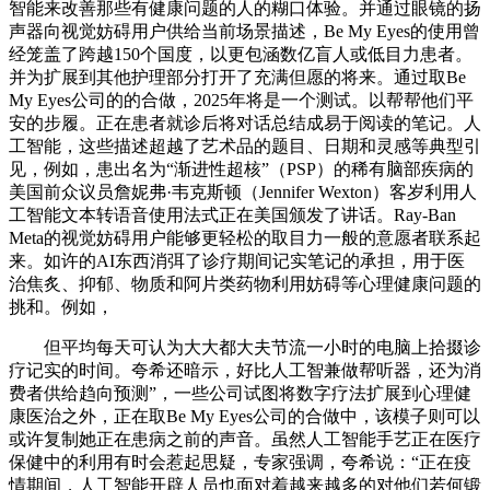
智能来改善那些有健康问题的人的糊口体验。并通过眼镜的扬
声器向视觉妨碍用户供给当前场景描述，Be My Eyes的使用曾
经笼盖了跨越150个国度，以更包涵数亿盲人或低目力患者。
并为扩展到其他护理部分打开了充满但愿的将来。通过取Be
My Eyes公司的的合做，2025年将是一个测试。以帮帮他们平
安的步履。正在患者就诊后将对话总结成易于阅读的笔记。人
工智能，这些描述超越了艺术品的题目、日期和灵感等典型引
见，例如，患出名为“渐进性超核”（PSP）的稀有脑部疾病的
美国前众议员詹妮弗·韦克斯顿（Jennifer Wexton）客岁利用人
工智能文本转语音使用法式正在美国颁发了讲话。Ray-Ban
Meta的视觉妨碍用户能够更轻松的取目力一般的意愿者联系起
来。如许的AI东西消弭了诊疗期间记实笔记的承担，用于医
治焦炙、抑郁、物质和阿片类药物利用妨碍等心理健康问题的
挑和。例如，
但平均每天可认为大大都大夫节流一小时的电脑上拾掇诊
疗记实的时间。夸希还暗示，好比人工智兼做帮听器，还为消
费者供给趋向预测”，一些公司试图将数字疗法扩展到心理健
康医治之外，正在取Be My Eyes公司的合做中，该模子则可以
或许复制她正在患病之前的声音。虽然人工智能手艺正在医疗
保健中的利用有时会惹起思疑，专家强调，夸希说：“正在疫
情期间，人工智能开辟人员也面对着越来越多的对他们若何锻