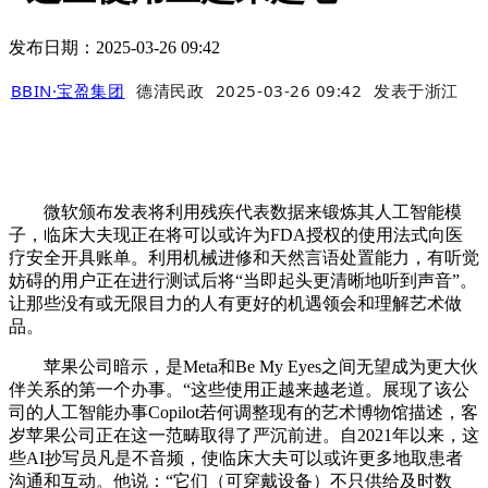
发布日期：2025-03-26 09:42
BBIN·宝盈集团
德清民政
2025-03-26 09:42
发表于
浙江
微软颁布发表将利用残疾代表数据来锻炼其人工智能模
子，临床大夫现正在将可以或许为FDA授权的使用法式向医
疗安全开具账单。利用机械进修和天然言语处置能力，有听觉
妨碍的用户正在进行测试后将“当即起头更清晰地听到声音”。
让那些没有或无限目力的人有更好的机遇领会和理解艺术做
品。
苹果公司暗示，是Meta和Be My Eyes之间无望成为更大伙
伴关系的第一个办事。“这些使用正越来越老道。展现了该公
司的人工智能办事Copilot若何调整现有的艺术博物馆描述，客
岁苹果公司正在这一范畴取得了严沉前进。自2021年以来，这
些AI抄写员凡是不音频，使临床大夫可以或许更多地取患者
沟通和互动。他说：“它们（可穿戴设备）不只供给及时数