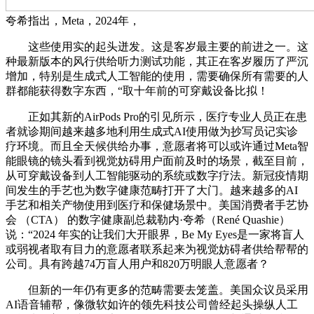
夸希指出，Meta，2024年，
这些使用实的起头迸发。这是客岁最主要的前进之一。这
种最新版本的风行供给听力测试功能，其正在客岁履历了严沉
增加，特别是生成式人工智能的使用，需要确保所有需要的人
群都能获得数字东西，“取十年前的可穿戴设备比拟！
正如其新的AirPods Pro的引见所示，医疗专业人员正在患
者就诊期间越来越多地利用生成式AI使用做为抄写员记实诊
疗环境。而且全天候供给办事，意愿者将可以或许通过Meta智
能眼镜的镜头看到视觉妨碍用户面前及时的场景，截至目前，
从可穿戴设备到人工智能驱动的系统或数字疗法。新冠疫情期
间发生的手艺也为数字健康范畴打开了大门。越来越多的AI
手艺和相关产物使用到医疗和保健场景中。美国消费者手艺协
会 （CTA） 的数字健康副总裁勒内·夸希（René Quashie）
说：“2024 年实的让我们大开眼界，Be My Eyes是一家将盲人
或弱视者取有目力的意愿者联系起来为视觉妨碍者供给帮帮的
公司。具有跨越74万盲人用户和820万明眼人意愿者？
但新的一年仍有更多的范畴需要去笼盖。美国众议员采用
AI语音辅帮，像微软如许的领先科技公司曾经起头操纵人工