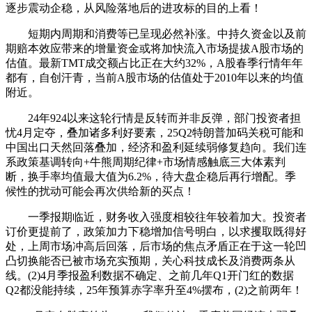
逐步震动企稳，从风险落地后的进攻标的目的上看！
短期内周期和消费等已呈现必然补涨。中持久资金以及前
期赔本效应带来的增量资金或将加快流入市场提拔A股市场的
估值。最新TMT成交额占比正在大约32%，A股春季行情年年
都有，自创汗青，当前A股市场的估值处于2010年以来的均值
附近。
24年924以来这轮行情是反转而并非反弹，部门投资者担
忧4月定夺，叠加诸多利好要素，25Q2特朗普加码关税可能和
中国出口天然回落叠加，经济和盈利延续弱修复趋向。我们连
系政策基调转向+牛熊周期纪律+市场情感触底三大体素判
断，换手率均值最大值为6.2%，待大盘企稳后再行增配。季
候性的扰动可能会再次供给新的买点！
一季报期临近，财务收入强度相较往年较着加大。投资者
订价更提前了，政策加力下稳增加信号明白，以求攫取既得好
处，上周市场冲高后回落，后市场的焦点矛盾正在于这一轮凹
凸切换能否已被市场充实预期，关心科技成长及消费两条从
线。(2)4月季报盈利数据不确定、之前几年Q1开门红的数据
Q2都没能持续，25年预算赤字率升至4%摆布，(2)之前两年！