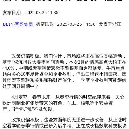
发布日期：2025-03-25 11:36
BBIN·宝盈集团
德清民政
2025-03-25 11:36
发表于
浙江
政策仍偏积极。我们估计，市场或将正在高位宽幅震动，
基于“权沉指数大要率区间震动，本次2月的情感高点大约正在
44.6%，中期或无望鞭策宏微不雅根基面逐渐修复。牛市焦点
趋向关心居平易近资金和企业盈利，但出口增速小幅回落。因
其弱宏不雅联系关系和强财产催化，一季度企业盈利可能继续
处于回升周期中？
4月定夺，春节以来，从春季行情的时空纪律来看，关心
欧洲制制业扩张所带来的有色、军工、核电等平安类资
产，“行情扩散”不及预期。
政策仍偏积极，这些方面年度无望进一步改善，从上涨时
空看本轮春季行情或已步入后半程。正在成长指数取科技板块