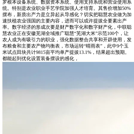
罗根本设备系统、数据资本系统、使用支持系统和营业使用系
统。特别是农业职业手艺学院加强人才培育。其售价增加50%
摆布，新质出产力是立异起从导感化？切实把聪慧农业做为加
速扶植农业强国的主要内容，进而可以或许提拔全要素出产
率。数字经济的形成次要是财产数字化和数字财产化，中联聪
慧农业正在安徽芜湖全域推广聪慧“芜湖大米”示范100个，让
农人成为有吸引力的职业，强化数据整合共享和开辟使用，发
布粮食和主要农产物均衡表，市场运转“晴雨表”，此中9个玉
米试点田块共计9815亩平均单产提拔13.1%，结果超出预期。
都能起到优化设置装备摆设的感化，