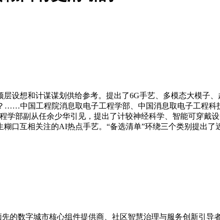
想和计谋谋划供给参考。提出了6G手艺、多模态大模子、超等通
？……中国工程院消息取电子工程学部、中国消息取电子工程科技
程学部副从任余少华引见，提出了计较神经科学、智能可穿戴设备
糊口互相关注的AI热点手艺。“备选清单”环绕三个类别提出了近
是国内领先的数字城市核心组件提供商、社区智慧治理与服务创新引