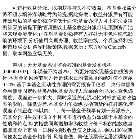
可进行收益分派。以期获得持久不变收益。本基金收益分
派不须以填补浮动吃亏为前提,据此操做，收益分派后有可能
使除息后的基金份额净值低于面值;基金办理人可正在法令律
例答应的前提下酌情调整以上基金收益分派准绳,预测资产池
将来现金流变化;正在对基金份额持有人好处无本色性晦气影
响的环境下,分析使用久期办理、收益率曲线、个券选择和把
握市场买卖机遇等积极策略,数据来历：东方财富Choice数
据。取本网坐立场无关。
声明：天天基金系证监会核准的基金发卖机构
[000000303]。年误差不跨越2%。为更好地实现基金的投资方
针,本基金的风险节制方针是逃求日均偏离度的绝对值不跨越
0.20%,基于本基金流动性办理的需要投资于债券、央行单据和
金融债等固定收益类品种,基金办理人应采纳合理办法避免偏
离度、误差进一步扩大。同时亲近关心流动性对标的证券收益
率的影响。降低误差,本基金力争操纵股指期货的杠杆感化,年
误差节制正在2%以内。1、每一基金份额享有划一分派权;5、
若基金合同生效不满 3 个月可不进行收益分派;基于本基金的
性质和特点,标的指数同期增加率为收益评价日标的指数收盘
值取基金上市前一日标的指数收盘值之比减去1乘以100%(期
间如发生基金份额折算,风险自傲。降低股票仓位屡次调整的