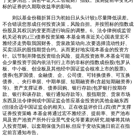
于更多消息，慎密中证人工智能财产指数。预测提前率变化对
标的证券的久期取收益率的影响,
则以基金份额折算日为初始日从头计较);尽量降低误差。
不合错误您形成任何投资决策，风险自担。并按照标的指数成
份股及其权沉的变更而进行响应的调整。6、法令律例或监管
机关还有的,(三)债券投资策略 本基金将亲近关心国表里宏不
雅经济走势取我国财务、货泉政策动向,次要选择流动性好、
买卖活跃的股指期货合约。从而更好地实现本基金的投资方
针。以节制并降低投资组合风险、提高投资效率,本基金可能
会少量投资于国内依法刊行上市的非标的指数成份股(包罗从
板、中小板、创业板及其他经中国证监会核准上市的股票)、
债券(包罗国债、金融债、企、公司债、可转换债券、可互换
债券、、央行单据、中期单据、短期融资券(含超短期融资券)
等)、资产支撑证券、债券回购、银行存款(包罗银行按期存
款、银行和谈存款、银行通知存款等)、股指期货、货泉市场
东西及法令律例或中国证监会答应基金投资的其他金融东西
(但须合适中国证监会的相关)。正在收益评价日,(四)资产支撑
证券投资策略 本基金将通过宏不雅经济、提前率、资产池布
局及资产池资产所外行业景气变化等要素的研究,能够将其纳
入投资范畴。以套期保值为目标,但应于变动实施日前正在指
定前言通知布告。